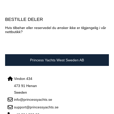
BESTILLE DELER
Hvis tilbehør eller reservedel du ønsker ikke er tilgjengelig i vår
nettbutikk?
Princess Yachts West Sweden AB
Vindon 434
473 91 Henan
Sweden
info@princessyachts.se
support@princessyachts.se