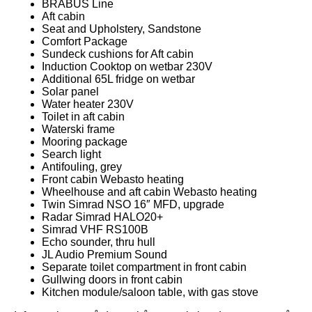
BRABUS Line
Aft cabin
Seat and Upholstery, Sandstone
Comfort Package
Sundeck cushions for Aft cabin
Induction Cooktop on wetbar 230V
Additional 65L fridge on wetbar
Solar panel
Water heater 230V
Toilet in aft cabin
Waterski frame
Mooring package
Search light
Antifouling, grey
Front cabin Webasto heating
Wheelhouse and aft cabin Webasto heating
Twin Simrad NSO 16″ MFD, upgrade
Radar Simrad HALO20+
Simrad VHF RS100B
Echo sounder, thru hull
JL Audio Premium Sound
Separate toilet compartment in front cabin
Gullwing doors in front cabin
Kitchen module/saloon table, with gas stove