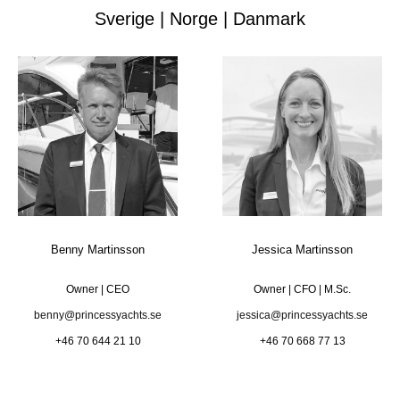
Sverige | Norge | Danmark
Benny Martinsson
Jessica Martinsson
Owner | CEO
Owner | CFO | M.Sc.
benny@princessyachts.se
jessica@princessyachts.se
+46 70 644 21 10
+46 70 668 77 13