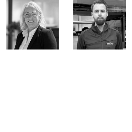
Jane Cooper
Niclas Juvakka
Finance Manager
Parts Sales
finance@princessyachts.se
support@princessyachts.se
+46 10 146 58 35
+46 10 146 58 32