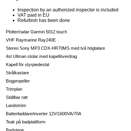
Inspection by an authorized inspector is included
VAT paid in EU
Refurbish has been done
Plotter/radar Garmin 5012 touch
VHF Raymarine Ray240E
Stereo Sony MP3 CDX-HR70MS med två högtalare
4st Ullman stolar med kapellöverdrag
Kapell för styrpiedestal
Strålkastare
Bogpropeller
Trimplan
Ställbar ratt
Landström
Batteriladdare/inverter 12V/1600VA/70A
Teak på badplattform
Badstege