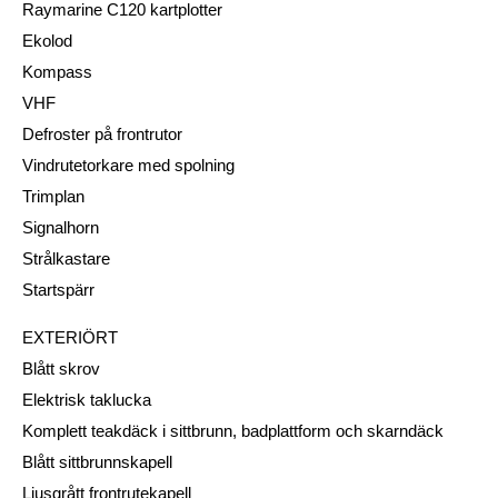
Raymarine C120 kartplotter
Ekolod
Kompass
VHF
Defroster på frontrutor
Vindrutetorkare med spolning
Trimplan
Signalhorn
Strålkastare
Startspärr
EXTERIÖRT
Blått skrov
Elektrisk taklucka
Komplett teakdäck i sittbrunn, badplattform och skarndäck
Blått sittbrunnskapell
Ljusgrått frontrutekapell