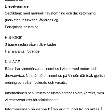
Dieselvärmare
Septiktank med manuell havstömning och däckstömning
(indikator ur funktion, åtgärdas ej)
Förtöjningsutrustning
HISTORIK
3 ägare sedan båten tillverkades
Har använts i Sverige.
NULÄGE
Båten har vinterförvarats inomhus i vinter med motor- och
drevservice. Nu står båten inomhus på Vindön där teak gjorts i
ordning och båten polerats och vaxats.
Informationen och utrustningslistan antages vara korrekt, men
vi reserverar oss för felaktigheter.
Informasjonen på denne båten er gitt i god tro og antas å