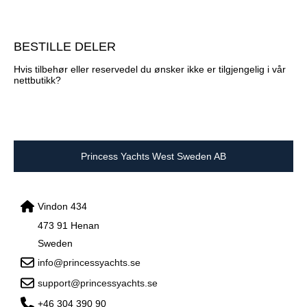
BESTILLE DELER
Hvis tilbehør eller reservedel du ønsker ikke er tilgjengelig i vår
nettbutikk?
Princess Yachts West Sweden AB
Vindon 434
473 91 Henan
Sweden
info@princessyachts.se
support@princessyachts.se
+46 304 390 90