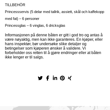
TILLBEHÖR
Princessservis (5 delar med tallrik, assiett, skål och kaffekopp
med fat) – 6 personer
Princessglas – 6 vinglas, 6 dricksglas
Informasjonen på denne båten er gitt i god tro og antas å
være nøyaktig, men kan ikke garanteres. En kjøper, eller
hans inspektør, bør undersøke slike detaljer og
betingelser som kjøperen ønsker å validere. Vi
forbeholder oss retten til å gjøre endringer eller at båten
ikke lenger er til salgs.