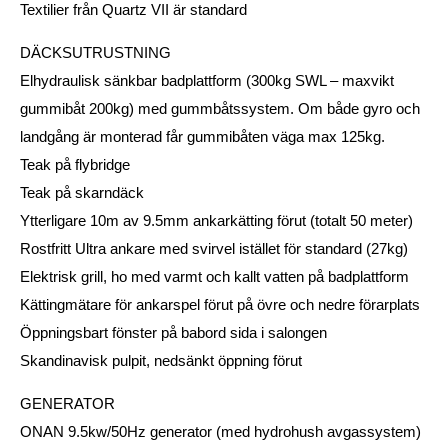
Textilier från Quartz VII är standard
DÄCKSUTRUSTNING
Elhydraulisk sänkbar badplattform (300kg SWL – maxvikt
gummibåt 200kg) med gummbåtssystem. Om både gyro och
landgång är monterad får gummibåten väga max 125kg.
Teak på flybridge
Teak på skarndäck
Ytterligare 10m av 9.5mm ankarkätting förut (totalt 50 meter)
Rostfritt Ultra ankare med svirvel istället för standard (27kg)
Elektrisk grill, ho med varmt och kallt vatten på badplattform
Kättingmätare för ankarspel förut på övre och nedre förarplats
Öppningsbart fönster på babord sida i salongen
Skandinavisk pulpit, nedsänkt öppning förut
GENERATOR
ONAN 9.5kw/50Hz generator (med hydrohush avgassystem)