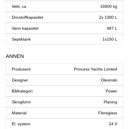
Vekt, ca
16800 kg
Drivstoffkapasitet
2x 1300 L
Vann kapasitet
487 L
Septiktank
1x150 L
ANNEN
Produsent
Princess Yachts Limited
Designer
Olesinski
Båtkategori
Power
Skrogform
Planing
Material
Fibreglass
El. system
24 V