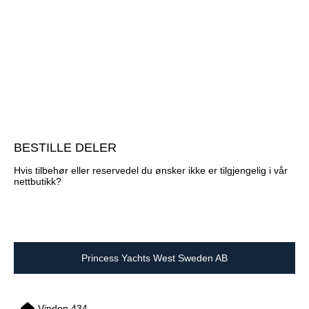
BESTILLE DELER
Hvis tilbehør eller reservedel du ønsker ikke er tilgjengelig i vår
nettbutikk?
Princess Yachts West Sweden AB
Vindon 434