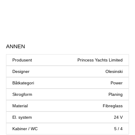
ANNEN
Produsent
Princess Yachts Limited
Designer
Olesinski
Båtkategori
Power
Skrogform
Planing
Material
Fibreglass
El. system
24 V
Kabiner / WC
5 / 4