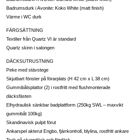
Badrumsdurk i Avonite: Koko White (matt finish)
Värme i WC durk
FÄRGSÄTTNING
Textilier från Quartz VI är standard
Quartz skinn i salongen
DÄCKSUTRUSTNING
Peke med stävstege
Skjutbart fönster på förarplats (H 42 cm x L 38 cm)
Gummibåtsplattor (2) i rostfritt med flushmonterade
däcksfästen
Elhydraulisk sänkbar badplattform (250kg SWL – maxvikt
gummibåt 100kg)
Skandinavisk pulpit förut
Ankarspel akterut Engbo, fjärrkontroll, blylina, rostfritt ankare
Teak på skarndäck och fördäck