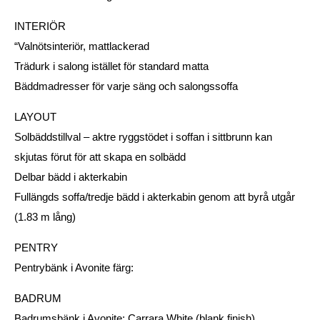
INTERIÖR
“Valnötsinteriör, mattlackerad
Trädurk i salong istället för standard matta
Bäddmadresser för varje säng och salongssoffa
LAYOUT
Solbäddstillval – aktre ryggstödet i soffan i sittbrunn kan
skjutas förut för att skapa en solbädd
Delbar bädd i akterkabin
Fullängds soffa/tredje bädd i akterkabin genom att byrå utgår
(1.83 m lång)
PENTRY
Pentrybänk i Avonite färg:
BADRUM
Badrumsbänk i Avonite: Carrara White (blank finish)