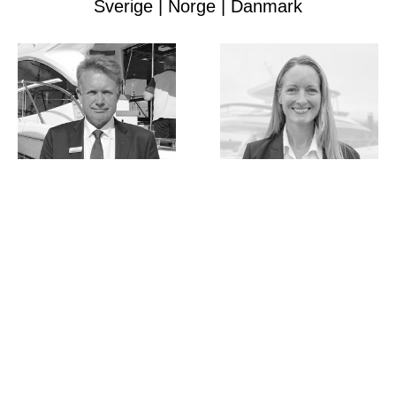
Sverige | Norge | Danmark
Benny Martinsson
Jessica Martinsson
Owner | CEO
Owner | CFO | M.Sc.
benny@princessyachts.se
jessica@princessyachts.se
+46 70 644 21 10
+46 70 668 77 13