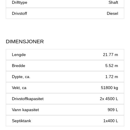
Drifttype
Shaft
Drivstoff
Diesel
DIMENSJONER
Lengde
21.77 m
Bredde
5.52 m
Dypte, ca.
1.72 m
Vekt, ca
51800 kg
Drivstoffkapasitet
2x 4500 L
Vann kapasitet
909 L
Septiktank
1x400 L