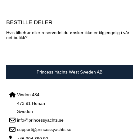
BESTILLE DELER
Hvis tilbehør eller reservedel du ønsker ikke er tilgjengelig i vår
nettbutikk?
Princess Yachts West Sweden AB
Vindon 434
473 91 Henan
Sweden
info@princessyachts.se
support@princessyachts.se
+46 304 390 90