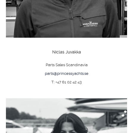
SHOP
KONTAKT
Niclas Juvakka
Parts Sales Scandinavia
parts@princessyachts.se
T: +47 61 02 42 43