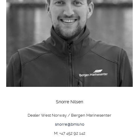
Snorre Nilsen
Dealer West Norway / Bergen Marinesenter
snorre@bms.no
M: +47 452 92 142