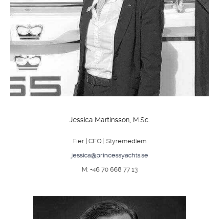
Jessica Martinsson, M.Sc.
Eier | CFO | Styremedlem
jessica@princessyachts.se
M: +46 70 668 77 13