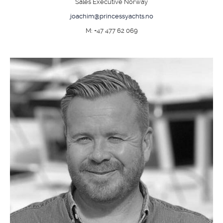
Sales Executive Norway
joachim@princessyachts.no
M: +47 477 62 069