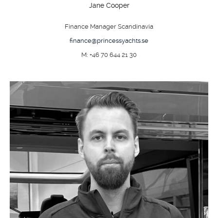
Jane Cooper
Finance Manager Scandinavia
finance@princessyachts.se
OM
M: +46 70 644 21 30
BÅTER
MARINER
TJENESTER
NYHETER
EVENT
DESIGN STUDIO
TIL SALGS