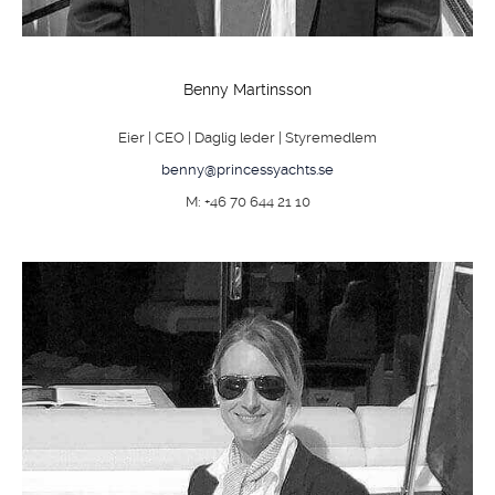
Benny Martinsson
Eier | CEO | Daglig leder | Styremedlem
benny@princessyachts.se
M: +46 70 644 21 10