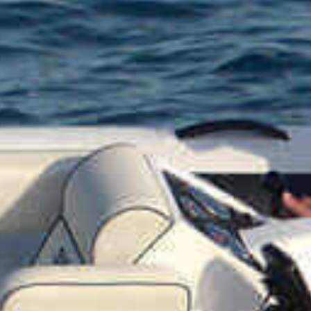
OM
BÅTER
MARINER
TJENESTER
NYHETER
EVENT
DESIGN STUDIO