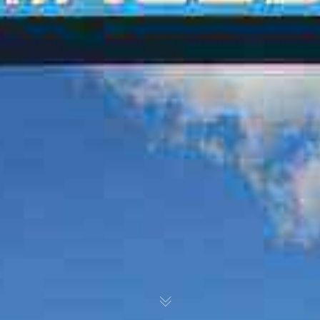
OM
BÅTER
MARINER
TJENESTER
NYHETER
EVENT