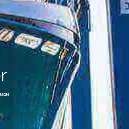
r
NSSON