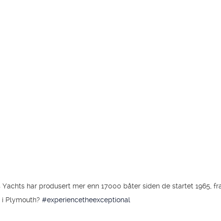
s Yachts har produsert mer enn 17000 båter siden de startet 1965, fra 
t i Plymouth?
#experiencetheexceptional