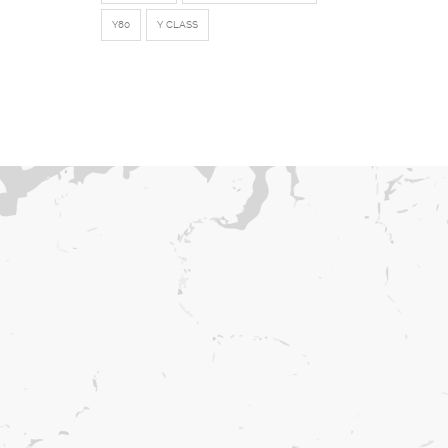
Y80
Y CLASS