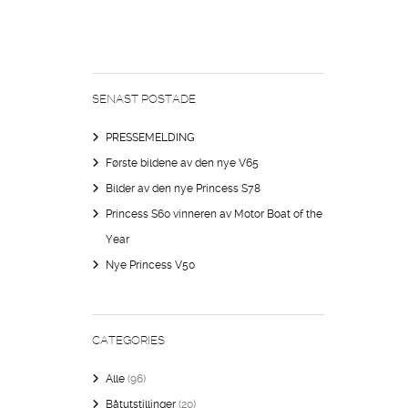
SENAST POSTADE
PRESSEMELDING
Første bildene av den nye V65
Bilder av den nye Princess S78
Princess S60 vinneren av Motor Boat of the
Year
Nye Princess V50
CATEGORIES
Alle
(96)
Båtutstillinger
(20)