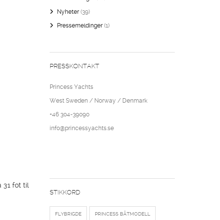
Nyheter
(39)
Pressemeldinger
(1)
PRESSKONTAKT
Princess Yachts
West Sweden / Norway / Denmark
+46 304-39090
info@princessyachts.se
31 fot til
STIKKORD
FLYBRIGDE
PRINCESS BÅTMODELL